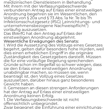
medizinischen Dienstleistern in Behandlung.
Mit ihrem mit der Verfassungsbeschwerde
verbundenen Antrag auf Erlass einer einstweiligen
Anordnung begehren sie im Wesentlichen, den
Vollzug von § 20a und § 73 Abs. 1a Nr. 7e bis 7h
Infektionsschutzgesetz (IfSG) („einrichtungs- und
unternehmensbezogene Nachweispflicht“)
vorläufig auszusetzen.
Das BVerfG hat den Antrag auf Erlass der
einstweiligen Anordnung abgelehnt.
Wesentliche Erwägungen des Senats:
I. Wird die Aussetzung des Vollzugs eines Gesetzes
begehrt, gelten dafür besonders hohe Hürden, weil
dies einen erheblichen Eingriff in die originäre
Zuständigkeit des Gesetzgebers darstellt. Müssen
die für eine vorläufige Regelung sprechenden
Gründe schon im Regelfall so schwer wiegen, dass
sie den Erlass einer einstweiligen Anordnung
unabdingbar machen, so müssen sie, wenn
beantragt ist, den Vollzug eines Gesetzes
auszusetzen, darüber hinaus ganz besonderes
Gewicht haben.
II. Gemessen an diesen strengen Anforderungen
hat der Antrag auf Erlass einer einstweiligen
Anordnung keinen Erfolg.
1. Die Verfassungsbeschwerde ist nicht
offensichtlich unbegründet.
Zwar begegnet die Einführung einer einrichtungs-