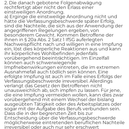
2. Die danach gebotene Folgenabwägung
rechtfertigt aber nicht den Erlass einer
einstweiligen Anordnung.
a) Erginge die einstweilige Anordnung nicht und
hätte die Verfassungsbeschwerde später Erfolg,
sind die Nachteile, die sich aus der Anwendung der
angegriffenen Regelungen ergeben, von
besonderem Gewicht. Kommen Betroffene der
ihnen in § 20a Abs. 2 Satz 1 IfSG auferlegten
Nachweispflicht nach und willigen in eine Impfung
ein, löst dies körperliche Reaktionen aus und kann
ihr körperliches Wohlbefinden jedenfalls
vorübergehend beeinträchtigen. Im Einzelfall
können auch schwerwiegende
Impfnebenwirkungen eintreten, die im extremen
Ausnahmefall auch tödlich sein können. Eine
erfolgte Impfung ist auch im Falle eines Erfolgs der
Verfassungsbeschwerde irreversibel. Allerdings
verlangt das Gesetz den Betroffenen nicht
unausweichlich ab, sich impfen zu lassen. Für jene,
die eine Impfung vermeiden wollen, kann dies zwar
vorübergehend mit einem Wechsel der bislang
ausgeübten Tätigkeit oder des Arbeitsplatzes oder
sogar mit der Aufgabe des Berufs verbunden sein.
Dass die in der begrenzten Zeit bis zur
Entscheidung über die Verfassungsbeschwerde
möglicherweise eintretenden beruflichen Nachteile
irreversibel oder auch nur sehr erschwert