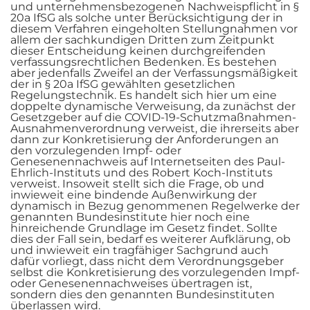
und unternehmensbezogenen Nachweispflicht in §
20a IfSG als solche unter Berücksichtigung der in
diesem Verfahren eingeholten Stellungnahmen vor
allem der sachkundigen Dritten zum Zeitpunkt
dieser Entscheidung keinen durchgreifenden
verfassungsrechtlichen Bedenken. Es bestehen
aber jedenfalls Zweifel an der Verfassungsmäßigkeit
der in § 20a IfSG gewählten gesetzlichen
Regelungstechnik. Es handelt sich hier um eine
doppelte dynamische Verweisung, da zunächst der
Gesetzgeber auf die COVID-19-Schutzmaßnahmen-
Ausnahmenverordnung verweist, die ihrerseits aber
dann zur Konkretisierung der Anforderungen an
den vorzulegenden Impf- oder
Genesenennachweis auf Internetseiten des Paul-
Ehrlich-Instituts und des Robert Koch-Instituts
verweist. Insoweit stellt sich die Frage, ob und
inwieweit eine bindende Außenwirkung der
dynamisch in Bezug genommenen Regelwerke der
genannten Bundesinstitute hier noch eine
hinreichende Grundlage im Gesetz findet. Sollte
dies der Fall sein, bedarf es weiterer Aufklärung, ob
und inwieweit ein tragfähiger Sachgrund auch
dafür vorliegt, dass nicht dem Verordnungsgeber
selbst die Konkretisierung des vorzulegenden Impf-
oder Genesenennachweises übertragen ist,
sondern dies den genannten Bundesinstituten
überlassen wird.