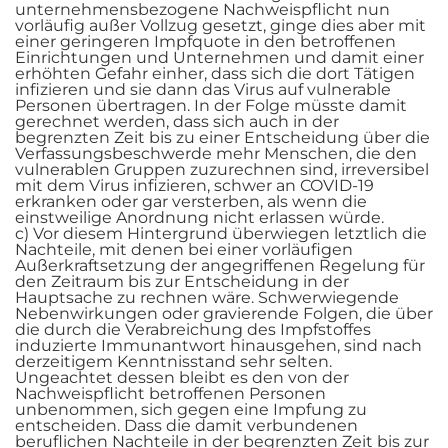
unternehmensbezogene Nachweispflicht nun
vorläufig außer Vollzug gesetzt, ginge dies aber mit
einer geringeren Impfquote in den betroffenen
Einrichtungen und Unternehmen und damit einer
erhöhten Gefahr einher, dass sich die dort Tätigen
infizieren und sie dann das Virus auf vulnerable
Personen übertragen. In der Folge müsste damit
gerechnet werden, dass sich auch in der
begrenzten Zeit bis zu einer Entscheidung über die
Verfassungsbeschwerde mehr Menschen, die den
vulnerablen Gruppen zuzurechnen sind, irreversibel
mit dem Virus infizieren, schwer an COVID-19
erkranken oder gar versterben, als wenn die
einstweilige Anordnung nicht erlassen würde.
c) Vor diesem Hintergrund überwiegen letztlich die
Nachteile, mit denen bei einer vorläufigen
Außerkraftsetzung der angegriffenen Regelung für
den Zeitraum bis zur Entscheidung in der
Hauptsache zu rechnen wäre. Schwerwiegende
Nebenwirkungen oder gravierende Folgen, die über
die durch die Verabreichung des Impfstoffes
induzierte Immunantwort hinausgehen, sind nach
derzeitigem Kenntnisstand sehr selten.
Ungeachtet dessen bleibt es den von der
Nachweispflicht betroffenen Personen
unbenommen, sich gegen eine Impfung zu
entscheiden. Dass die damit verbundenen
beruflichen Nachteile in der begrenzten Zeit bis zur