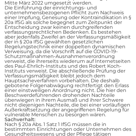
Mitte März 2022 umgesetzt werden.
Die Einführung der einrichtungs- und
unternehmensbezogenen Pflicht zum Nachweis
einer Impfung, Genesung oder Kontraindikation in §
20a IfSG als solche begegnet zum Zeitpunkt der
Entscheidung zwar keinen durchgreifenden
verfassungsrechtlichen Bedenken. Es bestehen
aber jedenfalls Zweifel an der Verfassungsmäßigkeit
der in § 20a IfSG gewählten gesetzlichen
Regelungstechnik einer doppelten dynamischen
Verweisung, da die Vorschrift auf die COVID-19-
Schutzmaßnahmen-Ausnahmenverordnung
verweist, die ihrerseits wiederum auf Internetseiten
des Paul-Ehrlich-Instituts und des Robert Koch-
Instituts verweist. Die abschließende Prüfung der
Verfassungsmäßigkeit bleibt jedoch dem
Hauptsacheverfahren vorbehalten. Die deshalb
gebotene Folgenabwägung rechtfertigt den Erlass
einer einstweiligen Anordnung nicht. Die hier den
Beschwerdeführenden drohenden Nachteile
überwiegen in ihrem Ausmaß und ihrer Schwere
nicht diejenigen Nachteile, die bei einer vorläufigen
Außerkraftsetzung der angegriffenen Regelung für
vulnerable Menschen zu besorgen wären.
Sachverhalt:
Nach § 20a Abs. 1 Satz 1 IfSG müssen die in
bestimmten Einrichtungen oder Unternehmen des
Gesundheitswesens und der Pflege tätigen