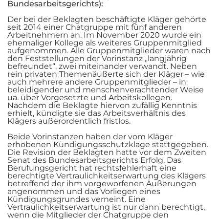
Bundesarbeitsgerichts):
Der bei der Beklagten beschäftigte Kläger gehörte
seit 2014 einer Chatgruppe mit fünf anderen
Arbeitnehmern an. Im November 2020 wurde ein
ehemaliger Kollege als weiteres Gruppenmitglied
aufgenommen. Alle Gruppenmitglieder waren nach
den Feststellungen der Vorinstanz „langjährig
befreundet“, zwei miteinander verwandt. Neben
rein privaten Themenäußerte sich der Kläger – wie
auch mehrere andere Gruppenmitglieder – in
beleidigender und menschenverachtender Weise
ua. über Vorgesetzte und Arbeitskollegen.
Nachdem die Beklagte hiervon zufällig Kenntnis
erhielt, kündigte sie das Arbeitsverhältnis des
Klägers außerordentlich fristlos.
Beide Vorinstanzen haben der vom Kläger
erhobenen Kündigungsschutzklage stattgegeben.
Die Revision der Beklagten hatte vor dem Zweiten
Senat des Bundesarbeitsgerichts Erfolg. Das
Berufungsgericht hat rechtsfehlerhaft eine
berechtigte Vertraulichkeitserwartung des Klägers
betreffend der ihm vorgeworfenen Äußerungen
angenommen und das Vorliegen eines
Kündigungsgrundes verneint. Eine
Vertraulichkeitserwartung ist nur dann berechtigt,
wenn die Mitglieder der Chatgruppe den